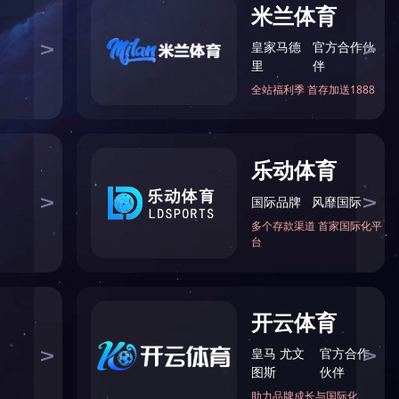
伊特
联系伊特技术团队
EC
介
获取定制化解决方案
微信
程
誉
18032816787
联系我们
育
展
support@seowptemplate.co
产品筛选
m